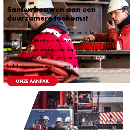
Samen bouwen aan een
duurzamere toekomst
Bij Koninklijke Wagenborg voelen we een sterke
verantwoordelijkheid voor de wereld om ons heen. Al sinds
onze oprichting is duurzaamheid diep verankerd in ons DNA.
Deze overtuiging vormt de basis van onze missie. We willen ons
bedrijf elke dag een stap duurzamer te maken.
ONZE AANPAK