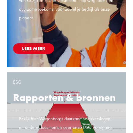
van CO₂-reductie te versnellen – op weg naar een
duurzame toekomst voor zowel je bedrijf als onze
planeet.
LEES MEER
ESG
Rapporten & bronnen
Bekijk hier Wagenborgs duurzaamheidsverslagen
en andere documenten over onze ESG-voortgang.