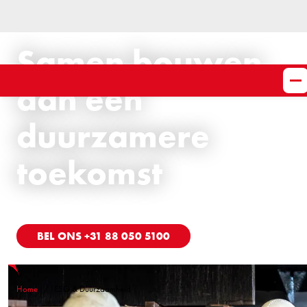
Samen bouwen
aan een
duurzamere
toekomst
BEL ONS +31 88 050 5100
Home
ESG & Duurzaamheid