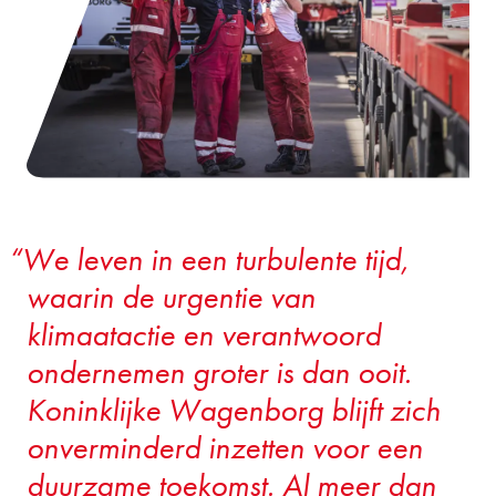
We leven in een turbulente tijd,
waarin de urgentie van
klimaatactie en verantwoord
ondernemen groter is dan ooit.
Koninklijke Wagenborg blijft zich
onverminderd inzetten voor een
duurzame toekomst. Al meer dan