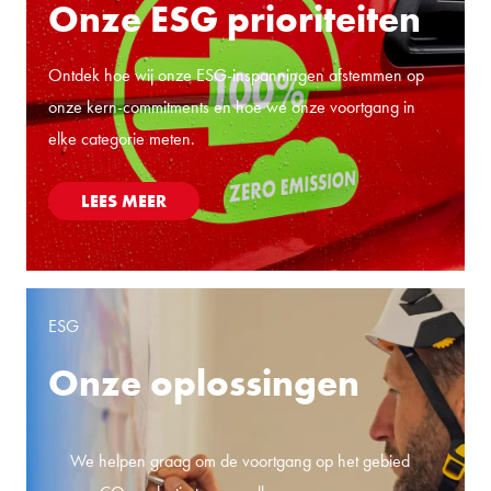
Onze ESG prioriteiten
Ontdek hoe wij onze ESG-inspanningen afstemmen op
onze kern-commitments en hoe we onze voortgang in
elke categorie meten.
LEES MEER
ESG
Onze oplossingen
We helpen graag om de voortgang op het gebied