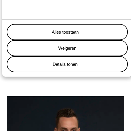
HARRIE KLINGENBERG & PIETER VAN DER
ZWAAG (NOORD)
Alles toestaan
ERICK BEEN (OOST)
Weigeren
BEL ONS +31 88 050 5100
Details tonen
STUUR EEN MAIL