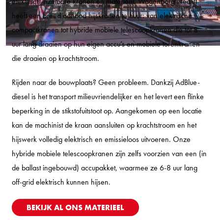
elektrisch inzetbare kranen en materieel. Wagenborg Nedlift
heeft een breed aanbod hijskranen te huur: van elektrische
compactkranen tot hybride mobiele telescoopkranen die tot 8
uur lang draaien op hun eigen accu’s en mobiele torenkranen
die draaien op krachtstroom.
Rijden naar de bouwplaats? Geen probleem. Dankzij AdBlue-
diesel is het transport milieuvriendelijker en het levert een flinke
beperking in de stikstofuitstoot op. Aangekomen op een locatie
kan de machinist de kraan aansluiten op krachtstroom en het
hijswerk volledig elektrisch en emissieloos uitvoeren. Onze
hybride mobiele telescoopkranen zijn zelfs voorzien van een (in
de ballast ingebouwd) accupakket, waarmee ze 6-8 uur lang
off-grid elektrisch kunnen hijsen.
BEKIJK AL ONS MATERIEEL