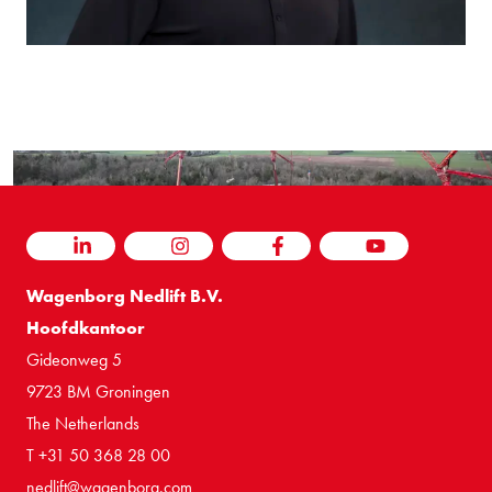
LINKEDIN
INSTAGRAM
FACEBOOK
YOUTUBE
Wagenborg Nedlift B.V.
Hoofdkantoor
Gideonweg 5
9723 BM Groningen
The Netherlands
T +31 50 368 28 00
nedlift@wagenborg.com