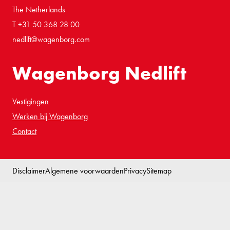
The Netherlands
T +31 50 368 28 00
nedlift@wagenborg.com
Wagenborg Nedlift
Vestigingen
Werken bij Wagenborg
Contact
Disclaimer
Algemene voorwaarden
Privacy
Sitemap