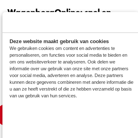
WagenborgOnline: snel en
eenvoudig de juiste kraan
kiezen
Deze website maakt gebruik van cookies
WagenborgOnline is dé handige online tool om snel de juiste
We gebruiken cookies om content en advertenties te
mobiele telescoopkraan voor jouw project te vinden én direct
personaliseren, om functies voor social media te bieden en
om ons websiteverkeer te analyseren. Ook delen we
aan te vragen. Met slechts een paar klikken vul je de
informatie over uw gebruik van onze site met onze partners
basisgegevens van je hijswerk in en kies je uit de best passende
voor social media, adverteren en analyse. Deze partners
kranen voor de klus.
kunnen deze gegevens combineren met andere informatie die
u aan ze heeft verstrekt of die ze hebben verzameld op basis
van uw gebruik van hun services.
Bekijk de video en probeer WagenborgOnline zelf
via
deze link
!