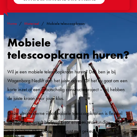
Home
Materieel
Mobiele telescoopkraan
Mobiele
telescoopkraan huren?
Wil je een mobiele telescoopkraan huren? Dan ben je bij
Wagenborg Nedlift aan het juiste adres! Of het nu gaat om een
korte inzet of een grootschalig constructieproject – wij hebben
de juiste kraan voor jouw klus.
Onze ultramoderne vloot mobiele telescoopkranen is flexibel
inzetbaar en wordt bediend door ervaren, vakkundige
machinisten. Elke kraan is uitgerust met gekeurde en