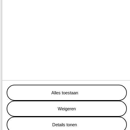
Dit is WagenborgOnline
Mobiele telescoopkraan voor
elk project
Bij Wagenborg Nedlift vind je een uitgebreide vloot mobiele
Alles toestaan
telescoopkranen, geschikt voor elk type project. Of je nu een
compacte 50-tons kraan nodig hebt, een hybride kraan of een
Weigeren
krachtpatser tot 700 ton – wij hebben altijd de juiste oplossing
voor jouw hijswerk.
Details tonen