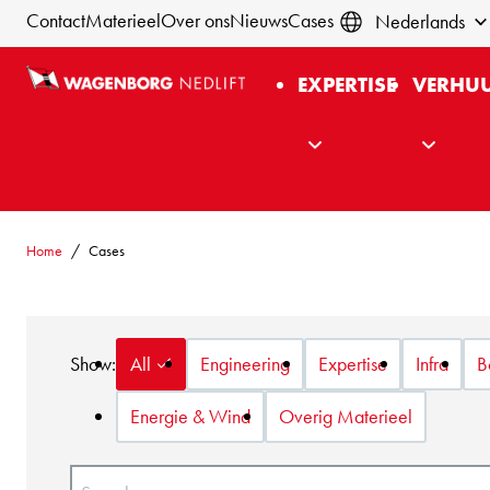
Contact
Materieel
Over ons
Nieuws
Cases
Nederlands
EXPERTISE
VERHU
Home
Cases
Show:
All
Engineering
Expertise
Infra
B
Energie & Wind
Overig Materieel
Naam: