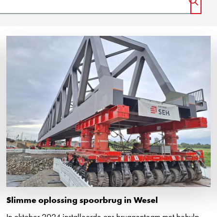
STAR
Slimme oplossing spoorbrug in Wesel
In oktober 2024 installeerde ons bruggenteam met behulp