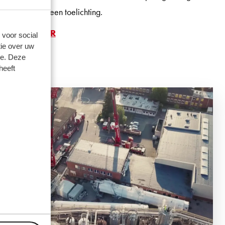
Nedlift, geeft een toelichting.
LEES VERDER
 voor social
ie over uw
se. Deze
heeft