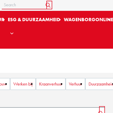
Search
START SEARCH
UR
ESG & DUURZAAMHEID
WAGENBORGONLIN
ouw
Werken bij
Kraanverhuur
Verhuur
Duurzaamhei