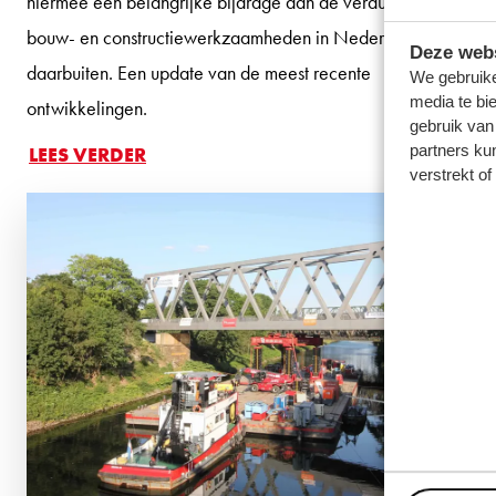
hiermee een belangrijke bijdrage aan de verduurzaming van
bouw- en constructiewerkzaamheden in Nederland én
Deze webs
daarbuiten. Een update van de meest recente
We gebruike
media te bi
ontwikkelingen.
gebruik van
partners ku
LEES VERDER
verstrekt o