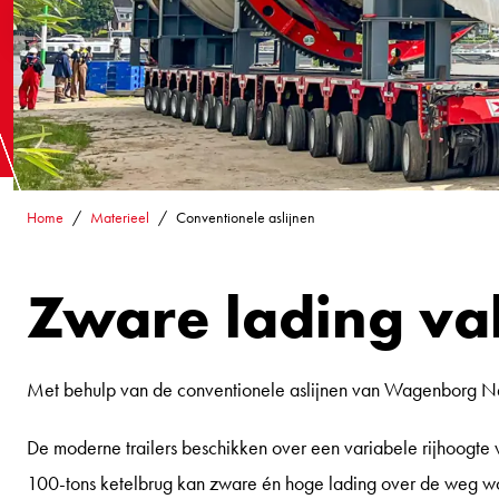
naar B
BEL ONS +31 88 050 5100
Home
Materieel
Conventionele aslijnen
Zware lading va
Met behulp van de conventionele aslijnen van Wagenborg Ned
De moderne trailers beschikken over een variabele rijhoogt
100-tons ketelbrug kan zware én hoge lading over de weg w