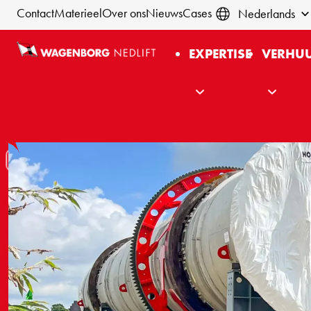
Contact
Materieel
Over ons
Nieuws
Cases
Nederlands
EXPERTISE
VERHU
Zware lading
vakkundig va