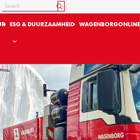
Search
START SEARCH
UR
ESG & DUURZAAMHEID
WAGENBORGONLIN
n A