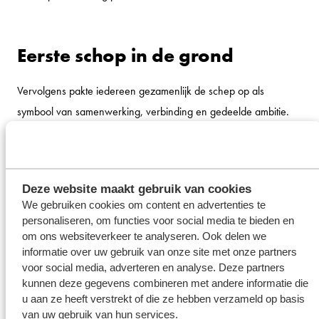
Eerste schop in de grond
Vervolgens pakte iedereen gezamenlijk de schep op als
symbool van samenwerking, verbinding en gedeelde ambitie.
Deze nieuwe locatie betekent een belangrijke stap vooruit voor
Royal Wagenborg
. Over ongeveer een jaar verruilen we onze
locatie aan de Gideonweg in Groningen voor een
Deze website maakt gebruik van cookies
toekomstbestendige thuisbasis in Sappemeer, klaar voor een
We gebruiken cookies om content en advertenties te
volgende stap in onze groei. Samen bouwen we aan ons
personaliseren, om functies voor social media te bieden en
volgende hoofdstuk.
om ons websiteverkeer te analyseren. Ook delen we
informatie over uw gebruik van onze site met onze partners
voor social media, adverteren en analyse. Deze partners
kunnen deze gegevens combineren met andere informatie die
u aan ze heeft verstrekt of die ze hebben verzameld op basis
van uw gebruik van hun services.