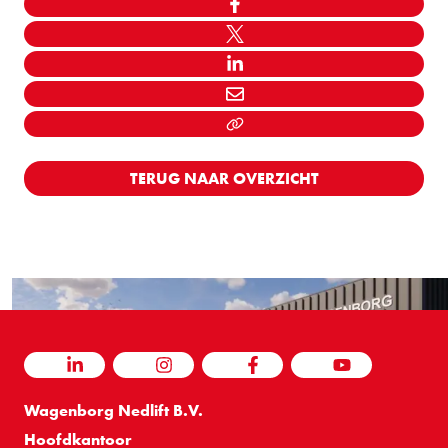
FACEBOOK
TWITTER
LINKEDIN
MAIL
LINK KOPIËEREN
TERUG NAAR OVERZICHT
LINKEDIN
INSTAGRAM
FACEBOOK
YOUTUBE
Wagenborg Nedlift B.V.
Hoofdkantoor