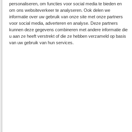
personaliseren, om functies voor social media te bieden en
om ons websiteverkeer te analyseren. Ook delen we
informatie over uw gebruik van onze site met onze partners
voor social media, adverteren en analyse. Deze partners
Technische kenmerken
kunnen deze gegevens combineren met andere informatie die
u aan ze heeft verstrekt of die ze hebben verzameld op basis
SPMT en conventionele
van uw gebruik van hun services.
aslijnen
SPMT
Variabele rijhoogte 1.500 mm +/- 300 mm
Pendelassen draaibaar tot 360°
Maximale aslast 40 ton